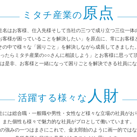
原点
ミタチ産業の
社名はお客様、仕入先様そして当社の三つで成り立つ三位一体
お客様が困っていることを解決したい」を原点に、常にお客様
その中で様々な「困りごと」を解決しながら成長してきました
困ったらミタチ産業の○○さんに相談しよう」とお客様に思って
は是非、お客様と一緒になって困りごとを解決できる社員にな
人財
活躍する様々な
社には総合職・一般職や男性・女性など様々な立場の社員がお
また個性も様々で魅力的な社員がプロとして働いています。
の強みの一つはまさにこれで、金太郎飴のように画一的ではな