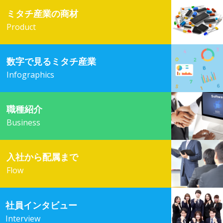
ミタチ産業の商材
Product
数字で見るミタチ産業
Infographics
職種紹介
Business
入社から配属まで
Flow
社員インタビュー
Interview